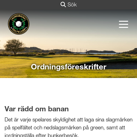
Sök
Ordningsföreskrifter
Var rädd om banan
Det är varje spelares skyldighet att laga sina slagmärken
på spelfältet och nedslagsmärken på green, samt att
iordningställa efter bunkerbesök.