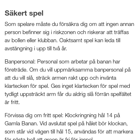
Säkert spel
Som spelare måste du försäkra dig om att ingen annan
person befinner sig i riskzonen och riskerar att träffas
av bollen eller klubban. Oaktsamt spel kan leda till
avstängning i upp till två år.
Banpersonal: Personal som arbetar på banan har
företräde. Om du vill uppmärksamma banpersonal på
att du vill slå, sträck armen rakt upp och invänta
klartecken för spel. Ges inget klartecken för spel med
tydligt uppsträckt arm får du aldrig slå förrän spelfältet
är fritt.
Förvissa dig om fritt spel: Klockringning hål 14 på
Gamla Banan. Vid avslutat spel på hålet bör klockan,
som står vid vägen till hål 15, användas för att markera
för nästa boll att green är fri för inspel.