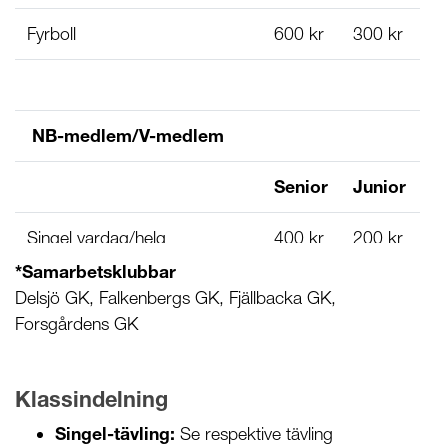
Fyrboll
600 kr
300 kr
NB-medlem/V-medlem
Senior
Junior
Singel vardag/helg
400 kr
200 kr
*Samarbetsklubbar
Vardagsmedlem
400 kr
200 kr
Delsjö GK, Falkenbergs GK, Fjällbacka GK,
(vardagar fritt)
Forsgårdens GK
Foursome/Greensome
350 kr
175 kr
Klassindelning
Fyrboll
350 kr
175 kr
Singel-tävling:
Se respektive tävling