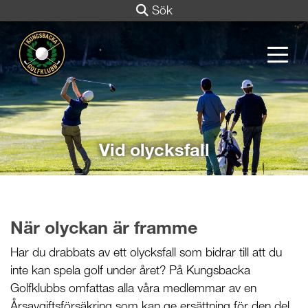
Sök
Vid olycksfall
När olyckan är framme
Har du drabbats av ett olycksfall som bidrar till att du
inte kan spela golf under året? På Kungsbacka
Golfklubbs omfattas alla våra medlemmar av en
Årsavgiftsförsäkring som kan ge ersättning för den del